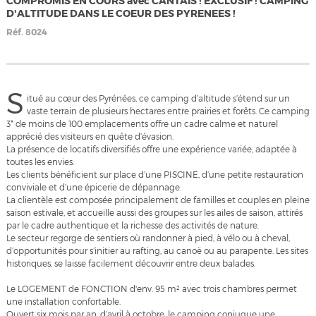
COMPROMIS EN COURS avec CANTAIS ! EXCLUSIF ! CAMPING
D'ALTITUDE DANS LE COEUR DES PYRENEES !
Réf.
8024
S
itué au cœur des Pyrénées, ce camping d’altitude s’étend sur un
vaste terrain de plusieurs hectares entre prairies et forêts. Ce camping
3* de moins de 100 emplacements offre un cadre calme et naturel
apprécié des visiteurs en quête d’évasion.
La présence de locatifs diversifiés offre une expérience variée, adaptée à
toutes les envies.
Les clients bénéficient sur place d’une PISCINE, d’une petite restauration
conviviale et d’une épicerie de dépannage.
La clientèle est composée principalement de familles et couples en pleine
saison estivale, et accueille aussi des groupes sur les ailes de saison, attirés
par le cadre authentique et la richesse des activités de nature.
Le secteur regorge de sentiers où randonner à pied, à vélo ou à cheval,
d’opportunités pour s’initier au rafting, au canoë ou au parapente. Les sites
historiques, se laisse facilement découvrir entre deux balades.
Le LOGEMENT de FONCTION d'env. 95 m² avec trois chambres permet
une installation confortable.
Ouvert six mois par an, d’avril à octobre, le camping conjugue une