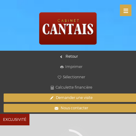
Retour
Imprimer
Sélectionner
Calculette financière
Demander une visite
Nous contacter
EXCLUSIVITÉ