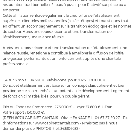
restauration traditionnelle + 2 fours à pizzas pour l’activité sur place ou à
emporter.
Cette affiliation renforce également la crédibilité de l’établissement
auprès des clientèles professionnelles (soirées étapes) et touristiques, tout
en offrant un accompagnement sur la transition écologique et les normes
du secteur. Après une reprise récente et une transformation de
l’établissement, une relance réussie.
Après une reprise récente et une transformation de l’établissement, une
relance réussie, l'enseigne a contribué à améliorer la diffusion de l'offre,
une gestion performante et un renforcement auprès d'une clientèle
professionnelle.
CA sur 6 mois : 104.560 €. Prévisionnel pour 2025 : 230.000 €.
Donc, cet établissement est basé sur un concept clair, cohérent et bien
positionné sur son marché et un potentiel de développement. Logement
de fonction climatisé, idéal pour un couple gérant.
Prix du Fonds de Commerce : 276.000 € - Loyer 27.600 € HT/an.
Votre apport : 150.000 €.
(REFH 8071) CABINET CANTAIS - Olivier FANJAT E.I - 04 67 27 20 27 - Plus
d'informations sur www.cabinetcantais.com - N'hésitez pas à nous
demander plus de PHOTOS ! (réf. 343304632)