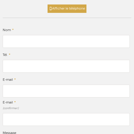
Afficher le téléphone
*
Nom
*
Tél.
*
E-mail
*
E-mail
(confirmer)
Message