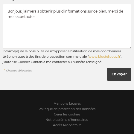
Informé(e) de la possibilité de m'opposer à l'utilisation de mes coordonnées
téléphoniques à des fins de prospection commerciale (
www.bloctel.gouv.fr
),
j'autorise Cabinet Cantais à me contacter au numéro renseigné.
*
Champs obligatoires
Mentions Légales
Politique de protection des données
Gérer les cookies
Notre barème d'honoraires
Accès Propriétaire