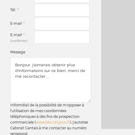
Tél.
*
E-mail
*
E-mail
*
(confirmer)
Message
Informé(e) de la possibilité de m'opposer à
l'utilisation de mes coordonnées
téléphoniques à des fins de prospection
commerciale (
www.bloctel.gouv.fr
), j'autorise
Cabinet Cantais à me contacter au numéro
renseigné.