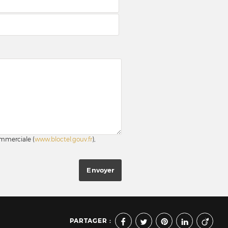
ommerciale (
www.bloctel.gouv.fr
),
PARTAGER :