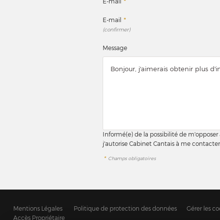
E-mail
*
E-mail
*
(confirmer)
Message
Informé(e) de la possibilité de m'opposer
j'autorise Cabinet Cantais à me contacte
*
Champs obligatoires
Mentions Légales
Politique de protection des données
Gérer les co
Accès Propriétaire