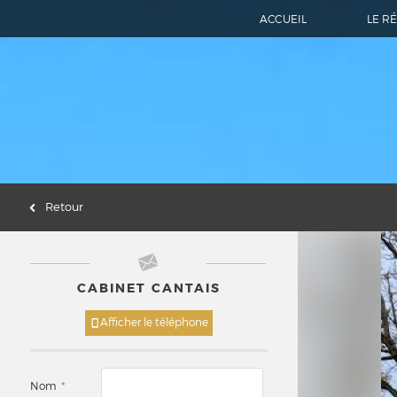
ACCUEIL
LE R
Retour
CABINET CANTAIS
Afficher le téléphone
Nom
*