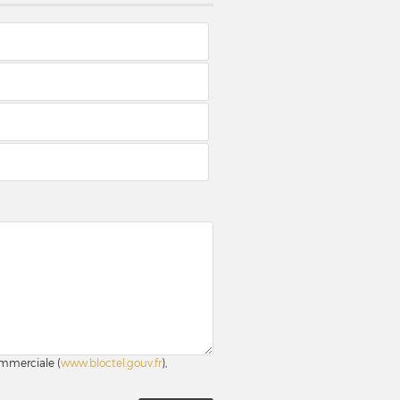
ommerciale (
www.bloctel.gouv.fr
),