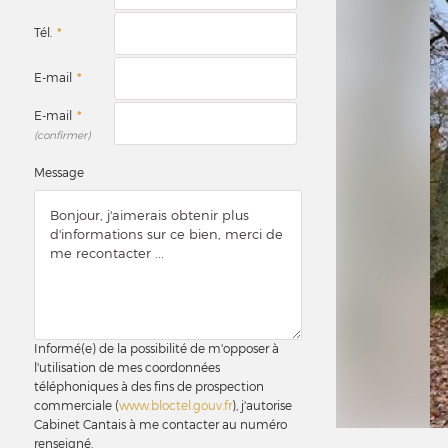
Tél.
*
E-mail
*
E-mail
*
(confirmer)
Message
Informé(e) de la possibilité de m'opposer à
l'utilisation de mes coordonnées
téléphoniques à des fins de prospection
commerciale (
www.bloctel.gouv.fr
), j'autorise
Cabinet Cantais à me contacter au numéro
renseigné.