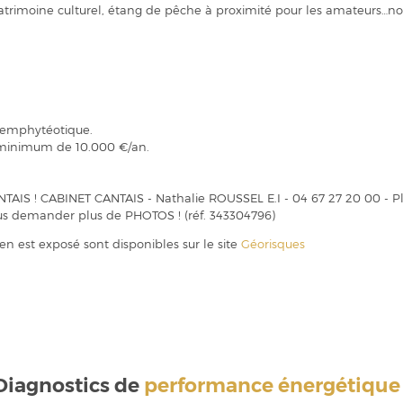
trimoine culturel, étang de pêche à proximité pour les amateurs…nombr
 emphytéotique.
n minimum de 10.000 €/an.
S ! CABINET CANTAIS - Nathalie ROUSSEL E.I - 04 67 27 20 00 - Plu
us demander plus de PHOTOS ! (réf. 343304796)
ien est exposé sont disponibles sur le site
Géorisques
Diagnostics de
performance énergétique