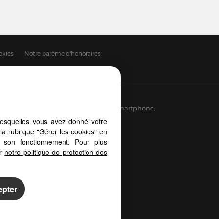
okies
Notre barème d'honoraires
puis votre PC, votre tablette ou votre smartphone,
es d'écrans
lesquelles vous avez donné votre
la rubrique "Gérer les cookies" en
à son fonctionnement. Pour plus
er
notre politique de protection des
epter