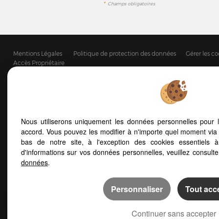
*
Champs obligatoires
Mentions Légales
Politique de protection des données
Gérer les co
Accès Propriétaire
Afin de vous offrir un confort de lecture permanent, de
notre site s'adapte automatiquement aux différents typ
Nous utiliserons uniquement les données personnelles pour 
accord. Vous pouvez les modifier à n'importe quel moment via 
bas de notre site, à l'exception des cookies essentiels 
d'informations sur vos données personnelles, veuillez consult
données
.
Personnaliser
Tout acc
Continuer sans accepter