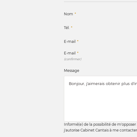
Nom
*
Tél.
*
E-mail
*
E-mail
*
(confirmer)
Message
Informé(e) de la possibilité de m'opposer
j'autorise Cabinet Cantais à me contacte