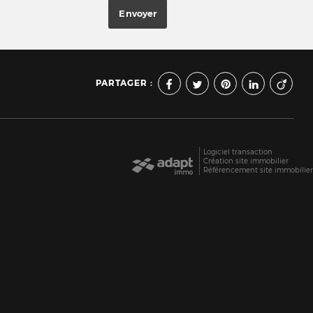
PARTAGER :
Logiciel transaction
Création site immobilier
Référencement site immobilie