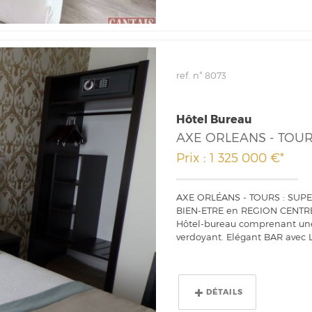
ref. n° 8073
Hôtel Bureau
AXE ORLEANS - TOU
Prix : 1 325 000 €*
AXE ORLÉANS - TOURS : SUP
BIEN-ETRE en REGION CENTR
Hôtel-bureau comprenant une
verdoyant. Elégant BAR avec Li
DÉTAILS