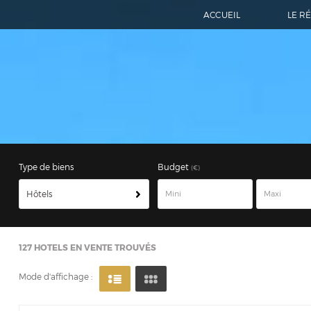
ACCUEIL
LE R
Type de biens
Budget
(€)
Hôtels
127
HOTELS EN VENTE TROUVÉS
Mode d'affichage :