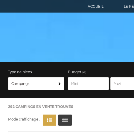
ACCUEIL
LE R
Type de biens
Budget
(€)
Campings
292
CAMPINGS EN VENTE TROUVÉS
Mode d'affichage :